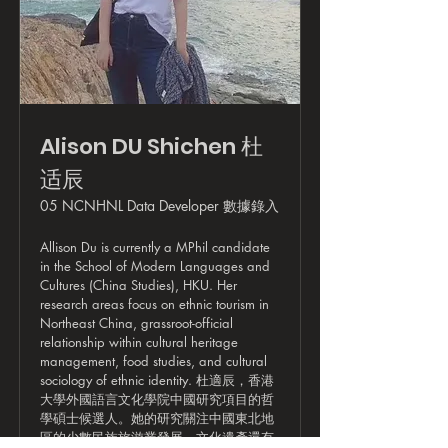
Alison DU Shichen 杜
适辰
05 NCNHNL Data Developer 數據錄入
Allison Du is currently a MPhil candidate
in the School of Modern Languages and
Cultures (China Studies), HKU. Her
research areas focus on ethnic tourism in
Northeast China, grassroot-official
relationship within cultural heritage
management, food studies, and cultural
sociology of ethnic identity. 杜適辰，香港
大學外國語言文化學院中國研究項目的哲
學碩士候選人。她的研究關注中國東北地
區的少數民族旅游業發展、文化遺產還有