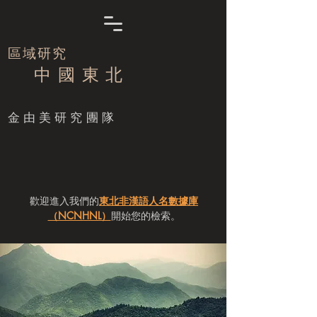
區域研究
中 國 東 北
​金由美研究團隊
歡迎進入我們的
東北非漢語人名數據庫
（NCNHNL）
開始您的檢索。