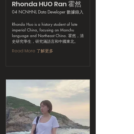
Rhonda HUO Ran 霍然
04 NCNHNL Data Developer 數據錄入
Rhonda Huo is a history student of late
imperial China, focusing on Manchu
language and Northeast China. 霍然，清
史研究學生，研究滿語言和中國東北。
Read More 了解更多