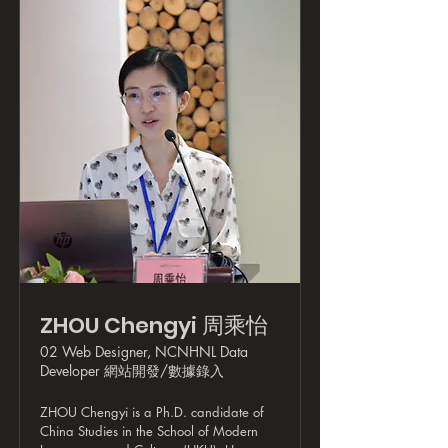
ZHOU Chengyi 周乘怡
02 Web Designer, NCNHNL Data
Developer 網站開發/數據錄入
ZHOU Chengyi is a Ph.D. candidate of
China Studies in the School of Modern