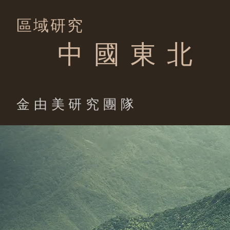
區域研究
中 國 東 北
​金由美研究團隊