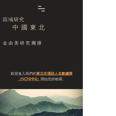
區域研究
中 國 東 北
​金由美研究團隊
歡迎進入我們的
東北非漢語人名數據庫
（NCNHNL）
開始您的檢索。