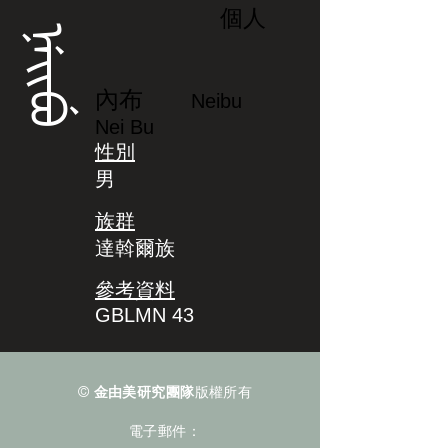
個人
ᠨᡝᡳᠪᡠ
內布
Neibu
Nei Bu
性別
男
族群
達斡爾族
參考資料
GBLMN 43
©
金由美研究團隊
版權所有
電子郵件：