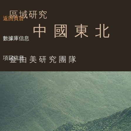
區域研究
返回頁首
中 國 東 北
數據庫信息
項目信息
​金由美研究團隊