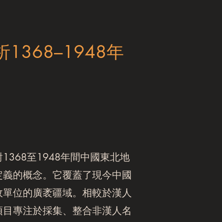
368–1948年
68至1948年間中國東北地
定義的概念。它覆蓋了現今中國
政單位的廣袤疆域。相較於漢人
項目專注於採集、整合非漢人名