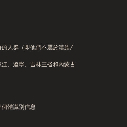
的人群（即他們不屬於漢族/
龍江、遼寧、吉林三省和內蒙古
等個體識別信息