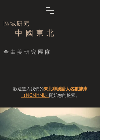
區域研究
中 國 東 北
​金由美研究團隊
歡迎進入我們的
東北非漢語人名數據庫
（NCNHNL）
開始您的檢索。