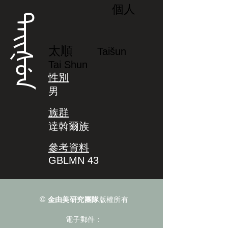
個人
ᡨᠠᡳᡧᡠᠨ
太順
Taišun
Tai Shun
性別
男
族群
達斡爾族
參考資料
GBLMN 43
©
金由美研究團隊
版權所有
電子郵件：