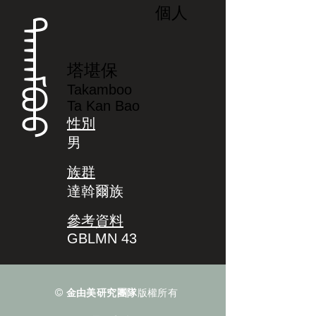
個人
ᡨᠠᡴᠠᠮᠪᠣᠣ
塔堪保
Takamboo
Ta Kan Bao
性別
男
族群
達斡爾族
參考資料
GBLMN 43
©
金由美研究團隊
版權所有