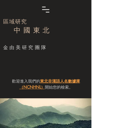
區域研究
中 國 東 北
​金由美研究團隊
歡迎進入我們的
東北非漢語人名數據庫
（NCNHNL）
開始您的檢索。