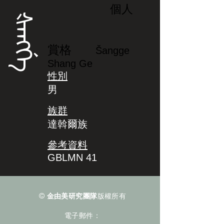
個人
ᡧᠠᠩᡤᡝ
賞格
Šangge
Shang Ge
性別
男
族群
達斡爾族
參考資料
GBLMN 41
©
金由美研究團隊
版權所有
電子郵件：