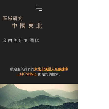
區域研究
中 國 東 北
​金由美研究團隊
歡迎進入我們的
東北非漢語人名數據庫
（NCNHNL）
開始您的檢索。