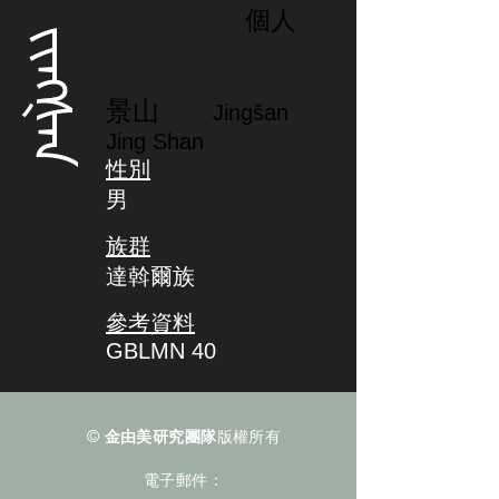
個人
ᠵᡳᠩᡧᠠᠨ
景山
Jingšan
Jing Shan
性別
男
族群
達斡爾族
參考資料
GBLMN 40
©
金由美研究團隊
版權所有
電子郵件：