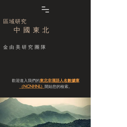
區域研究
中 國 東 北
​金由美研究團隊
歡迎進入我們的
東北非漢語人名數據庫
（NCNHNL）
開始您的檢索。