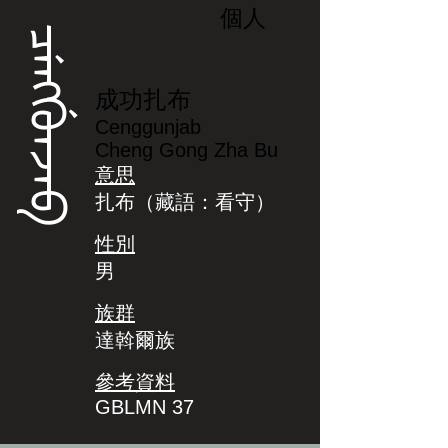
個人
ᠴᡝᠩᡤᡠᠨᠵᠠᠪ
成功扎布
Cenggunjab
Cheng Gong Zha Bu
意思
扎布（藏語：看守）
性別
男
族群
達斡爾族
參考資料
GBLMN 37