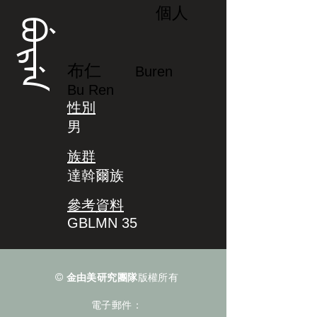
個人
ᠪᡠᡵᡝᠨ
布仁
Buren
Bu Ren
性別
男
族群
達斡爾族
參考資料
GBLMN 35
©
金由美研究團隊
版權所有
電子郵件：