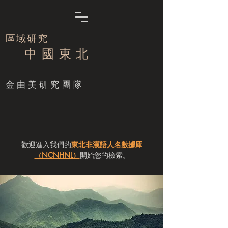
區域研究
中 國 東 北
​金由美研究團隊
歡迎進入我們的
東北非漢語人名數據庫
（NCNHNL）
開始您的檢索。