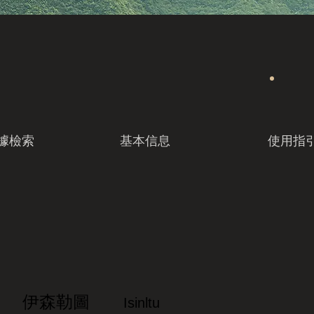
據檢索
基本信息
使用指
伊森勒圖
Isinltu