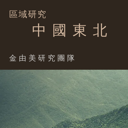
區域研究
中 國 東 北
​金由美研究團隊