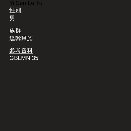
Yi Sen Le Tu
性別
男
族群
達斡爾族
參考資料
GBLMN 35