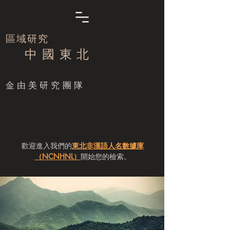
區域研究
中 國 東 北
​金由美研究團隊
歡迎進入我們的
東北非漢語人名數據庫
（NCNHNL）
開始您的檢索。