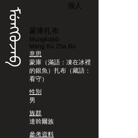
個人
ᠮᡠᠩᡴᡠᠵᠠᠪ
蒙庫扎布
Mungkujab
Meng Ku Zha Bu
意思
蒙庫（滿語：凍在冰裡
的銀魚）扎布（藏語：
看守）
性別
男
族群
達斡爾族
參考資料