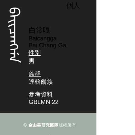
個人
ᠪᠠᡳᠴᠠᠩᡤᠠ
白常嘎
Baicangga
Bai Chang Ga
性別
男
族群
達斡爾族
參考資料
GBLMN 22
©
金由美研究團隊
版權所有