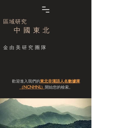
區域研究
中 國 東 北
​金由美研究團隊
歡迎進入我們的
東北非漢語人名數據庫
（NCNHNL）
開始您的檢索。