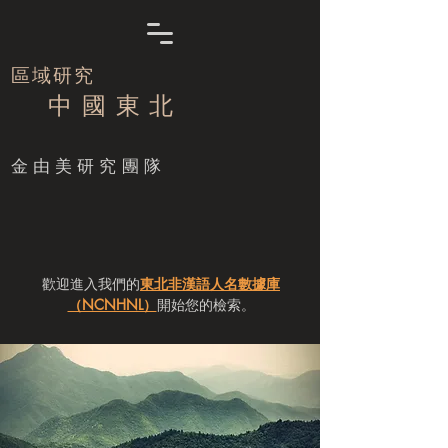
區域研究
中 國 東 北
​金由美研究團隊
歡迎進入我們的
東北非漢語人名數據庫
（NCNHNL）
開始您的檢索。