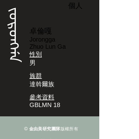
個人
ᠵᠣᡵᠣᠩᡤᠠ
卓倫嘎
Jorongga
Zhuo Lun Ga
性別
男
族群
達斡爾族
參考資料
GBLMN 18
©
金由美研究團隊
版權所有