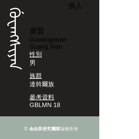
個人
ᡤᡠᠸᠠᠩᠰᡳᠶᠠᠨ
廣賢
Guwangsiyan
Guang Xian
性別
男
族群
達斡爾族
參考資料
GBLMN 18
©
金由美研究團隊
版權所有