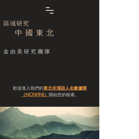
區域研究
中 國 東 北
​金由美研究團隊
歡迎進入我們的
東北非漢語人名數據庫
（NCNHNL）
開始您的檢索。