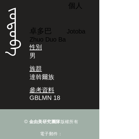
個人
ᠵᠣᡨᠣᠪᠠ
卓多巴
Jotoba
Zhuo Duo Ba
性別
男
族群
達斡爾族
參考資料
GBLMN 18
©
金由美研究團隊
版權所有
電子郵件：