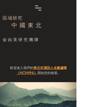
區域研究
中 國 東 北
​金由美研究團隊
歡迎進入我們的
東北非漢語人名數據庫
（NCNHNL）
開始您的檢索。