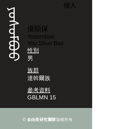
個人
ᠶᠣᠰᠣᠮᠪᠣᠣ
優順保
Yosomboo
You Shun Bao
性別
男
族群
達斡爾族
參考資料
GBLMN 15
©
金由美研究團隊
版權所有