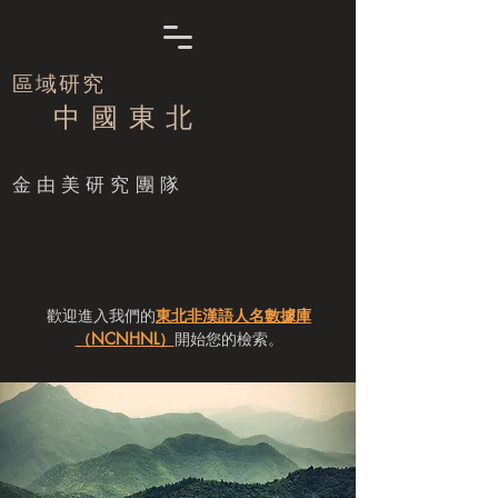
區域研究
中 國 東 北
​金由美研究團隊
歡迎進入我們的
東北非漢語人名數據庫
（NCNHNL）
開始您的檢索。