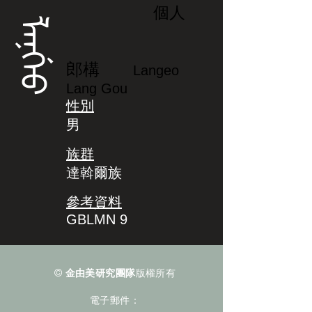
個人
ᠯᠠᠨᡤᡝᠣ
郎構
Langeo
Lang Gou
性別
男
族群
達斡爾族
參考資料
GBLMN 9
©
金由美研究團隊
版權所有
電子郵件：