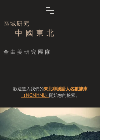
區域研究
中 國 東 北
​金由美研究團隊
歡迎進入我們的
東北非漢語人名數據庫
（NCNHNL）
開始您的檢索。