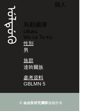
個人
ᡠᠯᡨᡠᡴᡠ
烏勒圖庫
Ultuku
Wu Le Tu Ku
性別
男
族群
達斡爾族
參考資料
GBLMN 5
©
金由美研究團隊
版權所有