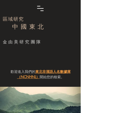
區域研究
中 國 東 北
​金由美研究團隊
歡迎進入我們的
東北非漢語人名數據庫
（NCNHNL）
開始您的檢索。