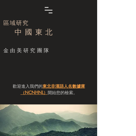
區域研究
中 國 東 北
​金由美研究團隊
歡迎進入我們的
東北非漢語人名數據庫
（NCNHNL）
開始您的檢索。