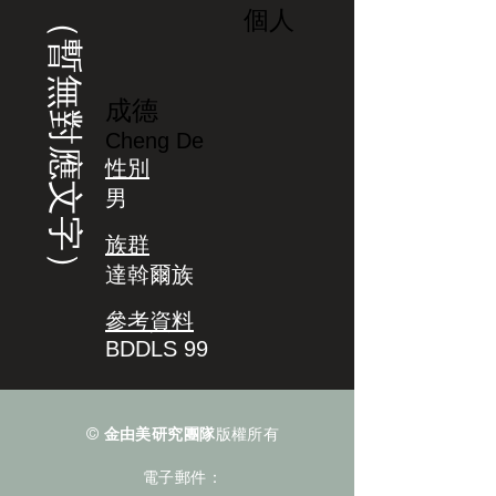
（暫無對應文字）
個人
成德
Cheng De
性別
男
族群
達斡爾族
參考資料
BDDLS 99
©
金由美研究團隊
版權所有
電子郵件：