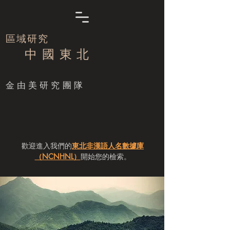
區域研究
中 國 東 北
​金由美研究團隊
歡迎進入我們的
東北非漢語人名數據庫
（NCNHNL）
開始您的檢索。