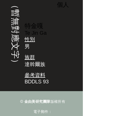
（暫無對應文字）
個人
特金嘎
Te Jin Ga
性別
男
族群
達斡爾族
參考資料
BDDLS 93
©
金由美研究團隊
版權所有
電子郵件：