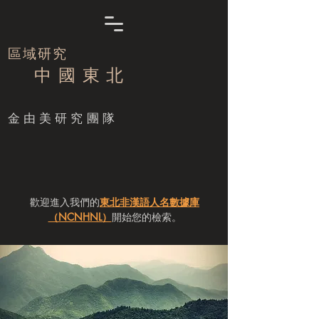
區域研究
中 國 東 北
​金由美研究團隊
歡迎進入我們的
東北非漢語人名數據庫
（NCNHNL）
開始您的檢索。