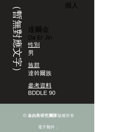
（暫無對應文字）
個人
達爾金
Da Er Jin
性別
男
族群
達斡爾族
參考資料
BDDLE 90
©
金由美研究團隊
版權所有
電子郵件：