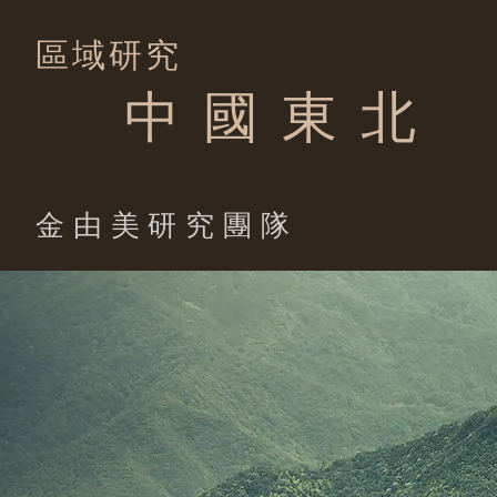
區域研究
中 國 東 北
​金由美研究團隊