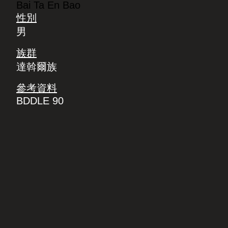
Bai Ta En Bao
性別
男
族群
達斡爾族
參考資料
BDDLE 90