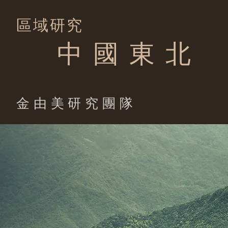
區域研究
中 國 東 北
​金由美研究團隊