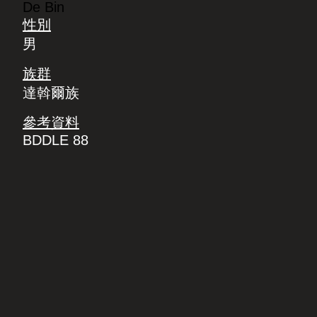
De Bin
性別
男
族群
達斡爾族
參考資料
BDDLE 88