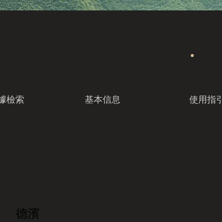
據檢索
基本信息
使用指
德濱