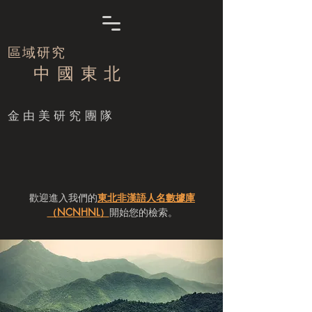
區域研究
中 國 東 北
​金由美研究團隊
歡迎進入我們的
東北非漢語人名數據庫
（NCNHNL）
開始您的檢索。