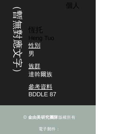
（暫無對應文字）
個人
恆托
Heng Tuo
性別
男
族群
達斡爾族
參考資料
BDDLE 87
©
金由美研究團隊
版權所有
電子郵件：