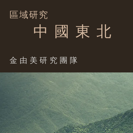
區域研究
中 國 東 北
​金由美研究團隊