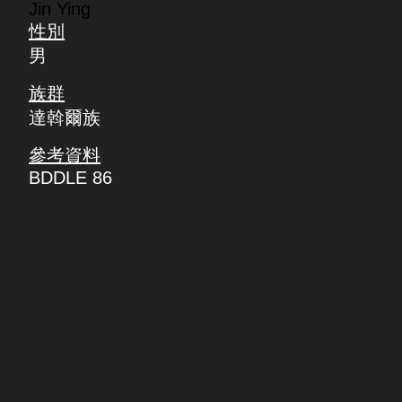
Jin Ying
性別
男
族群
達斡爾族
參考資料
BDDLE 86