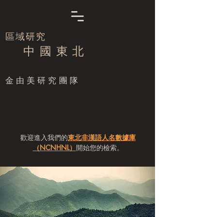
區域研究
中 國 東 北
​金由美研究團隊
歡迎進入我們的
東北非漢語人名數據庫
（NCNHNL）
開始您的檢索。