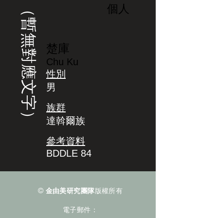
（暫無對應文字）
個人
楚庫
Chu Ku
性別
男
族群
達斡爾族
參考資料
BDDLE 84
©
金由美研究團隊
版權所有
電子郵件：