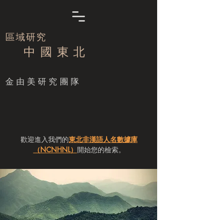
區域研究
中 國 東 北
​金由美研究團隊
歡迎進入我們的
東北非漢語人名數據庫
（NCNHNL）
開始您的檢索。