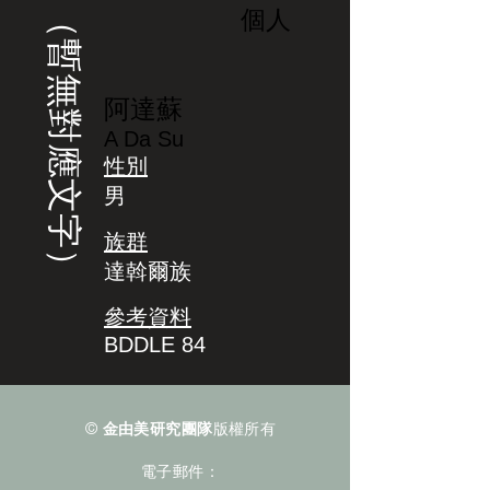
（暫無對應文字）
個人
阿達蘇
A Da Su
性別
男
族群
達斡爾族
參考資料
BDDLE 84
©
金由美研究團隊
版權所有
電子郵件：