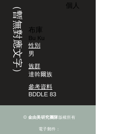
（暫無對應文字）
個人
布庫
Bu Ku
性別
男
族群
達斡爾族
參考資料
BDDLE 83
©
金由美研究團隊
版權所有
電子郵件：