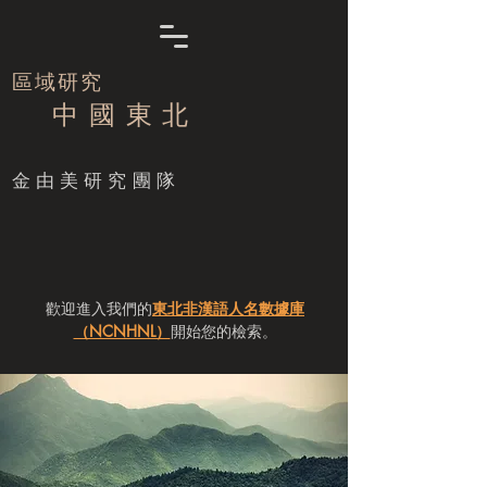
區域研究
中 國 東 北
​金由美研究團隊
歡迎進入我們的
東北非漢語人名數據庫
（NCNHNL）
開始您的檢索。