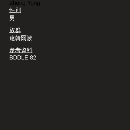
Zheng Yong
性別
男
族群
達斡爾族
參考資料
BDDLE 82