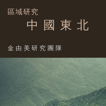
區域研究
中 國 東 北
​金由美研究團隊