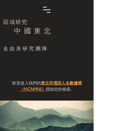
區域研究
中 國 東 北
​金由美研究團隊
歡迎進入我們的
東北非漢語人名數據庫
（NCNHNL）
開始您的檢索。