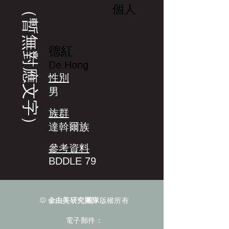
（暫無對應文字）
個人
德紅
De Hong
性別
男
族群
達斡爾族
參考資料
BDDLE 79
©
金由美研究團隊
版權所有
電子郵件：