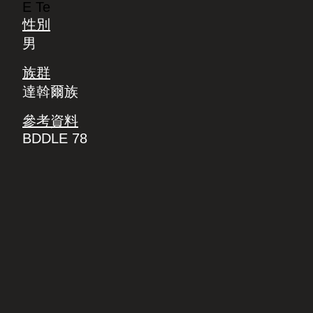
E Te
性別
男
族群
達斡爾族
參考資料
BDDLE 78