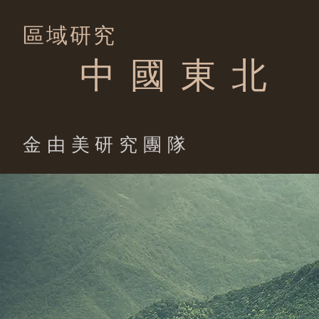
區域研究
中 國 東 北
​金由美研究團隊