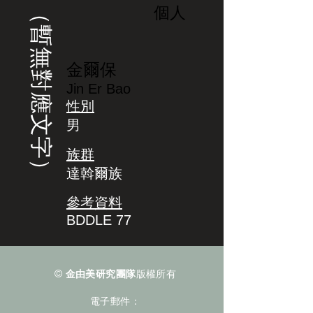
（暫無對應文字）
個人
金爾保
Jin Er Bao
性別
男
族群
達斡爾族
參考資料
BDDLE 77
©
金由美研究團隊
版權所有
電子郵件：