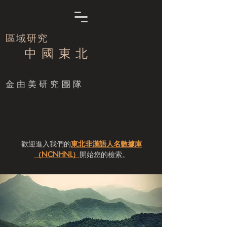
區域研究
中 國 東 北
​金由美研究團隊
歡迎進入我們的
東北非漢語人名數據庫
（NCNHNL）
開始您的檢索。