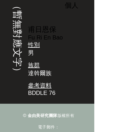
（暫無對應文字）
個人
甫日恩保
Fu Ri En Bao
性別
男
族群
達斡爾族
參考資料
BDDLE 76
©
金由美研究團隊
版權所有
電子郵件：