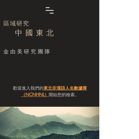
區域研究
中 國 東 北
​金由美研究團隊
歡迎進入我們的
東北非漢語人名數據庫
（NCNHNL）
開始您的檢索。