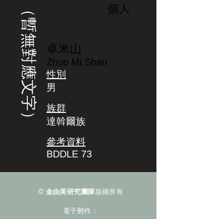
（暫無對應文字）
個人
卓米山
Zhuo Mi Shan
性別
男
族群
達斡爾族
參考資料
BDDLE 73
©
金由美研究團隊
版權所有
電子郵件：