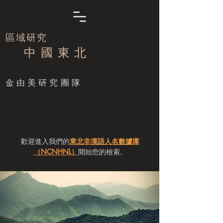
區域研究
中 國 東 北
​金由美研究團隊
歡迎進入我們的
東北非漢語人名數據庫
（NCNHNL）
開始您的檢索。