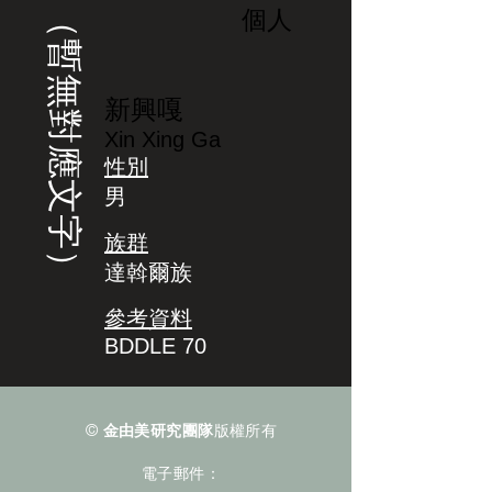
（暫無對應文字）
個人
新興嘎
Xin Xing Ga
性別
男
族群
達斡爾族
參考資料
BDDLE 70
©
金由美研究團隊
版權所有
電子郵件：