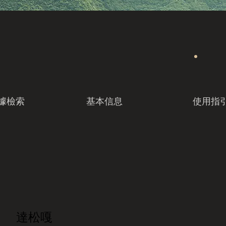
據檢索
基本信息
使用指
達松嘎