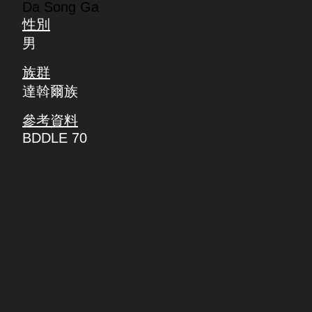
Da Song Ga
性別
男
族群
達斡爾族
參考資料
BDDLE 70