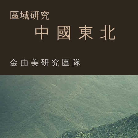
區域研究
中 國 東 北
​金由美研究團隊