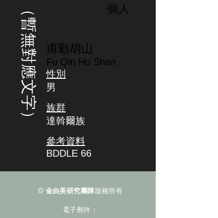
（暫無對應文字）
個人
甫勤胡山
Fu Qin Hu Shan
性別
男
族群
達斡爾族
參考資料
BDDLE 66
©
金由美研究團隊
版權所有
電子郵件：