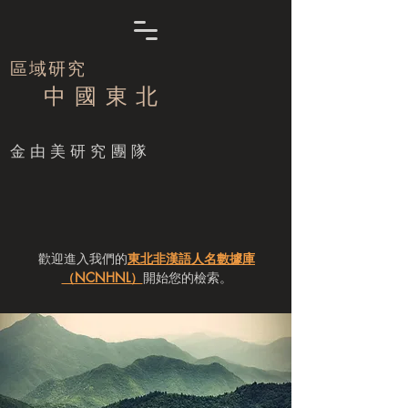
區域研究
中 國 東 北
​金由美研究團隊
歡迎進入我們的
東北非漢語人名數據庫
（NCNHNL）
開始您的檢索。