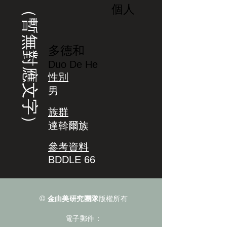
（暫無對應文字）
個人
多德和
Duo De He
性別
男
族群
達斡爾族
參考資料
BDDLE 66
©
金由美研究團隊
版權所有
電子郵件：