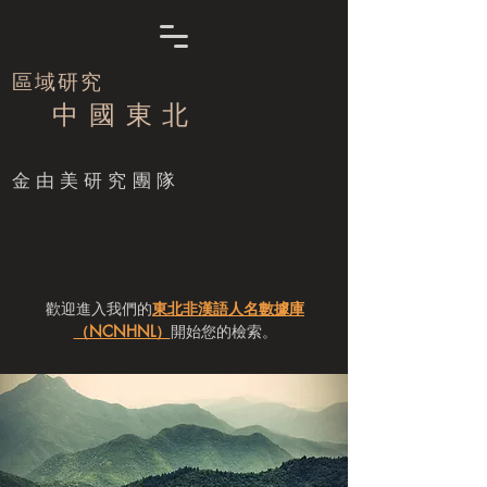
區域研究
中 國 東 北
​金由美研究團隊
歡迎進入我們的
東北非漢語人名數據庫
（NCNHNL）
開始您的檢索。