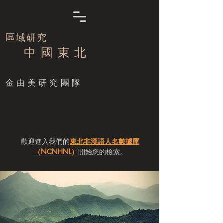
區域研究
中 國 東 北
​金由美研究團隊
歡迎進入我們的
東北非漢語人名數據庫
（NCNHNL）
開始您的檢索。