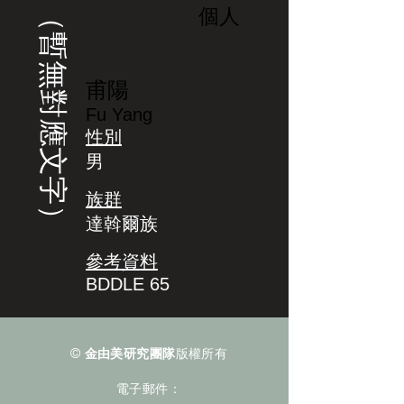
（暫無對應文字）
個人
甫陽
Fu Yang
性別
男
族群
達斡爾族
參考資料
BDDLE 65
©
金由美研究團隊
版權所有
電子郵件：