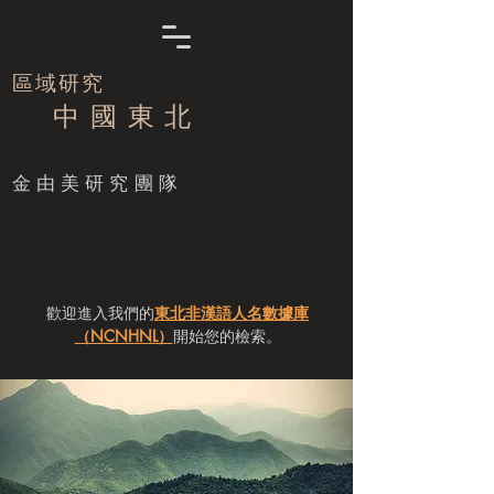
區域研究
中 國 東 北
​金由美研究團隊
歡迎進入我們的
東北非漢語人名數據庫
（NCNHNL）
開始您的檢索。