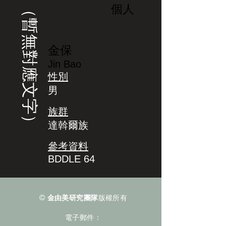
（暫無對應文字）
個人
金保
Jin Bao
性別
男
族群
達斡爾族
參考資料
BDDLE 64
©
金由美研究團隊
版權所有
電子郵件：