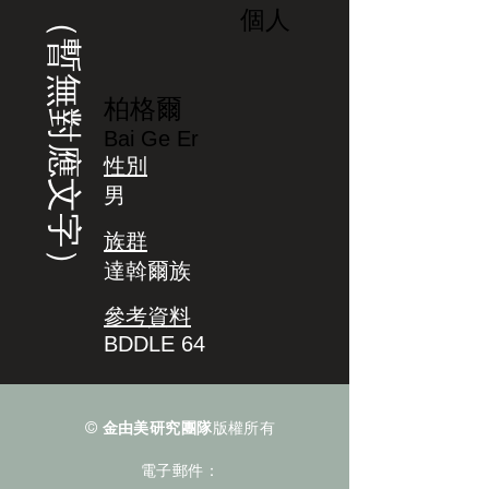
（暫無對應文字）
個人
柏格爾
Bai Ge Er
性別
男
族群
達斡爾族
參考資料
BDDLE 64
©
金由美研究團隊
版權所有
電子郵件：