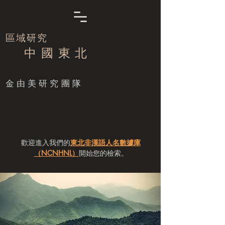
區域研究
中 國 東 北
​金由美研究團隊
歡迎進入我們的
東北非漢語人名數據庫
（NCNHNL）
開始您的檢索。