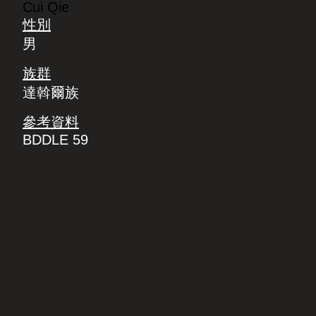
Cui Qie
性別
男
族群
達斡爾族
參考資料
BDDLE 59