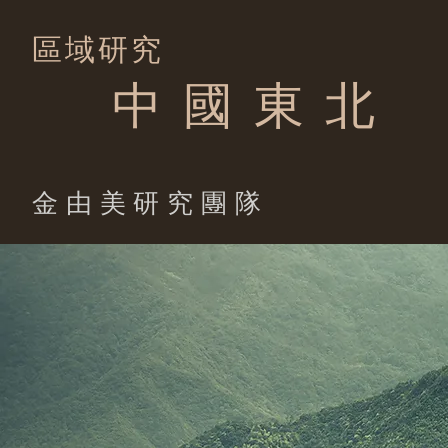
區域研究
中 國 東 北
​金由美研究團隊