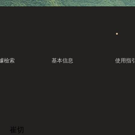
據檢索
基本信息
使用指
崔切