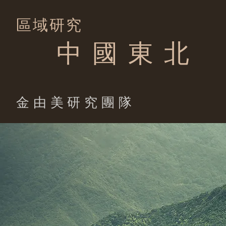
區域研究
中 國 東 北
​金由美研究團隊