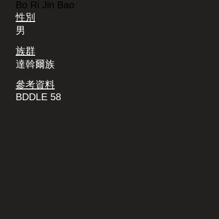
Bo Ri Jin Bao
性別
男
族群
達斡爾族
參考資料
BDDLE 58