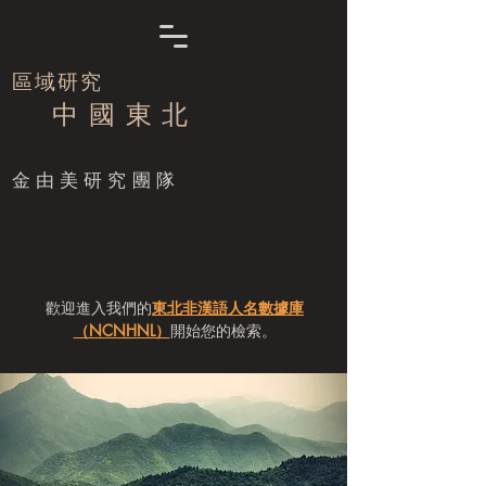
區域研究
中 國 東 北
​金由美研究團隊
歡迎進入我們的
東北非漢語人名數據庫
（NCNHNL）
開始您的檢索。