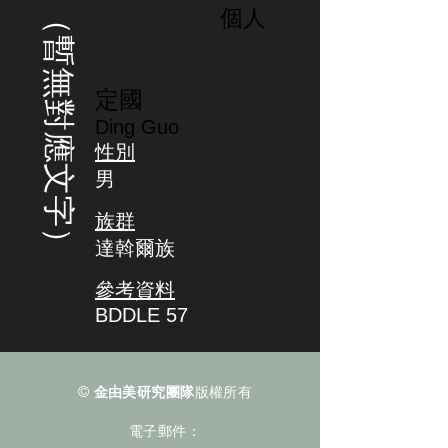
（暫無對應文字）
個人
定國
Ding Guo
性別
男
族群
達斡爾族
參考資料
BDDLE 57
©
金由美研究團隊
版權所有
電子郵件：