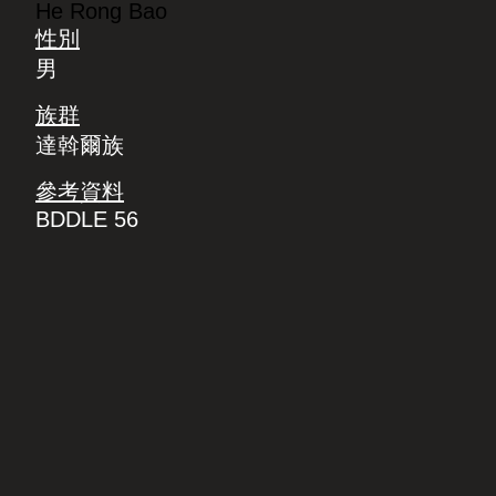
He Rong Bao
性別
男
族群
達斡爾族
參考資料
BDDLE 56