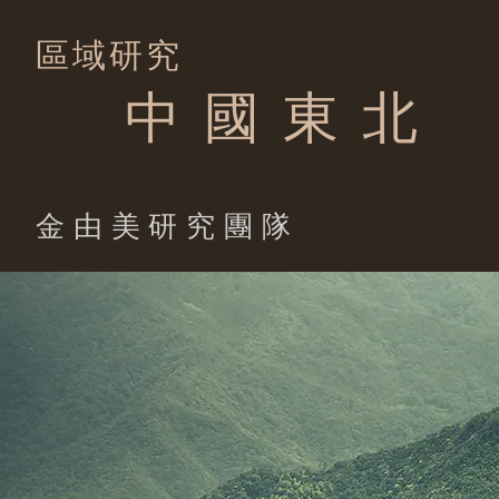
區域研究
中 國 東 北
​金由美研究團隊