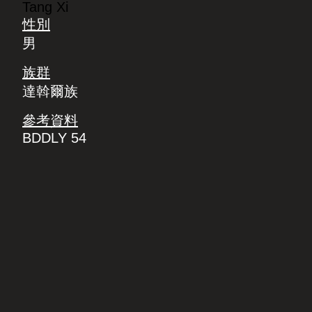
Tang Xi
性別
男
族群
達斡爾族
參考資料
BDDLY 54