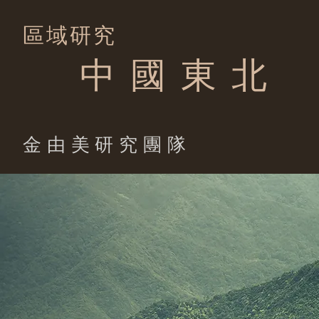
區域研究
中 國 東 北
​金由美研究團隊