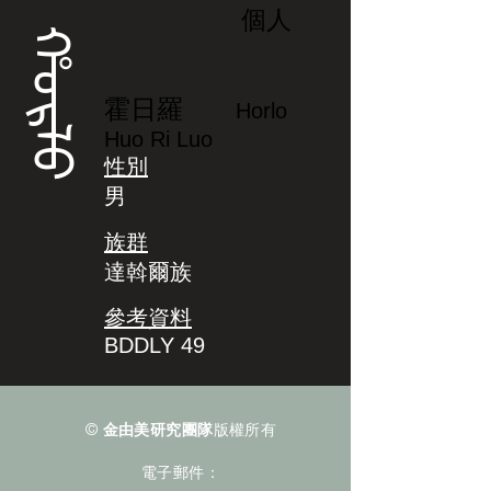
個人
ᡥᠣᡵᠯᠣ
霍日羅
Horlo
Huo Ri Luo
性別
男
族群
達斡爾族
參考資料
BDDLY 49
©
金由美研究團隊
版權所有
電子郵件：