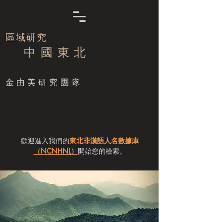
區域研究
中 國 東 北
​金由美研究團隊
歡迎進入我們的
東北非漢語人名數據庫
（NCNHNL）
開始您的檢索。