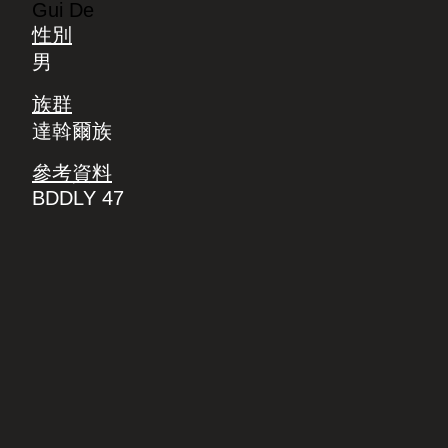
Gui De
性別
男
族群
達斡爾族
參考資料
BDDLY 47