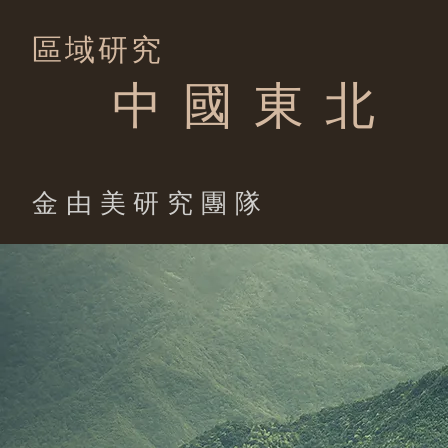
區域研究
中 國 東 北
​金由美研究團隊