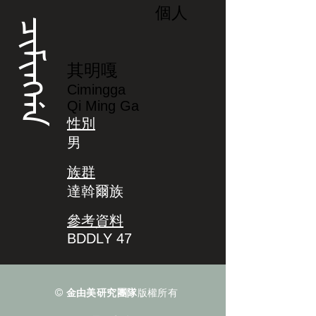
個人
ᠴᡳᠮᡳᠩᡤᠠ
其明嘎
Cimingga
Qi Ming Ga
性別
男
族群
達斡爾族
參考資料
BDDLY 47
©
金由美研究團隊
版權所有