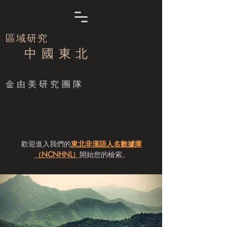
區域研究
中 國 東 北
​金由美研究團隊
歡迎進入我們的
東北非漢語人名數據庫
（NCNHNL）
開始您的檢索。